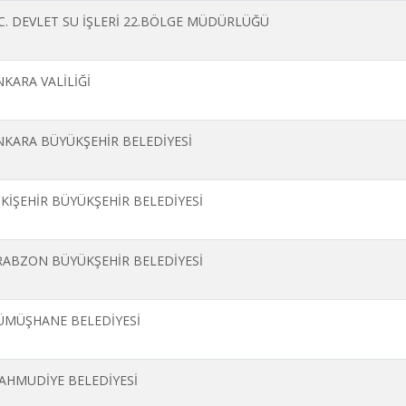
.C. DEVLET SU İŞLERİ 22.BÖLGE MÜDÜRLÜĞÜ
NKARA VALİLİĞİ
NKARA BÜYÜKŞEHİR BELEDİYESİ
SKİŞEHİR BÜYÜKŞEHİR BELEDİYESİ
RABZON BÜYÜKŞEHİR BELEDİYESİ
ÜMÜŞHANE BELEDİYESİ
AHMUDİYE BELEDİYESİ