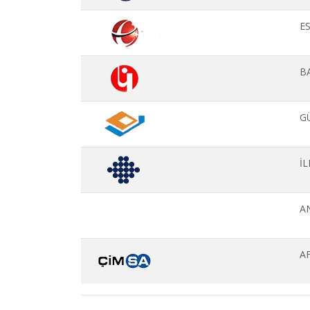
ES
B
GÜ
İ
A
A