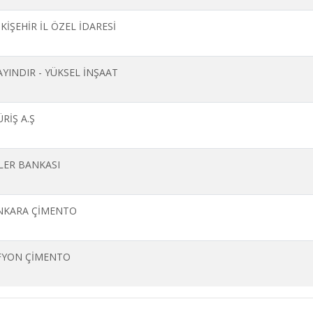
KİŞEHİR İL ÖZEL İDARESİ
AYINDIR - YÜKSEL İNŞAAT
RİŞ A.Ş
LLER BANKASI
NKARA ÇİMENTO
FYON ÇİMENTO