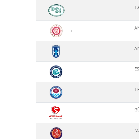
T
A
A
E
T
G
M