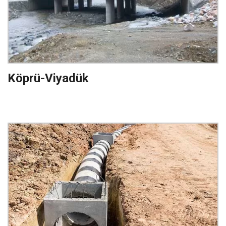
Köprü-Viyadük