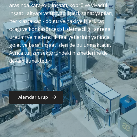
arasında karayolu inşaatı, köprü ve viyadük
inşaatı, altyapı ve üstyapı işleri, sanat yapıları,
her klasta kazı- dolgu ve nakliye işleri, taş
ocağı ve konkasör tesisi işletmeciliği, agrega
üretimi ve madencilik faaliyetlerinin yanında
gölet ve baraj inşaat işleri de bulunmaktadır.
Ayrıca turizm sektöründeki hizmetlerine de
devam etmektedir.
Alemdar Grup